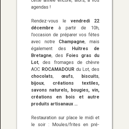
cette année encore, alors, à vos
agendas !
Rendez-vous le
vendredi 22
décembre
à partir de 10h,
l’occasion de préparer vos fêtes
avec notre
Champagne
, mais
également des
Huîtres de
Bretagne
, des
Foies gras du
Lot
, des fromages de chèvre
AOC
ROCAMADOUR
du Lot, des
chocolats
,
œufs
,
biscuits
,
bijoux
,
créations textiles,
savons naturels, bougies, vin,
créations en bois et autre
produits artisanaux …
Restauration sur place le midi et
le soir : Moules/frites en pré-