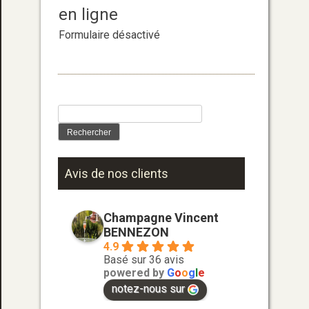
en ligne
Formulaire désactivé
Rechercher :
Avis de nos clients
Champagne Vincent
BENNEZON
4.9
Basé sur 36 avis
powered by
G
o
o
g
l
e
notez-nous sur