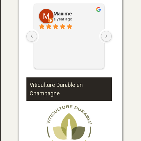
Maxime
Free
a year ago
a year
Viticulture Durable en
Champagne