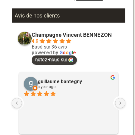
Avis de nos clients
Champagne Vincent BENNEZON
4.9
Basé sur 36 avis
powered by
G
o
o
g
l
e
notez-nous sur
guillaume bantegny
a year ago
 
Déc
 !
Thie