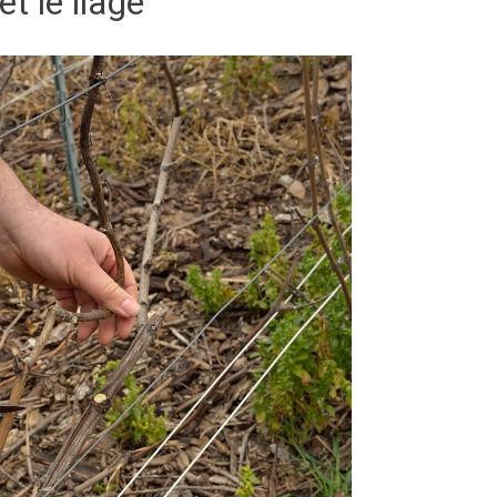
 et le liage
ten
Dr Damian Stoupe
a year ago
Très bon accueil. Je viens de déguster la
Grande Réserve 2019, qui est magnifique